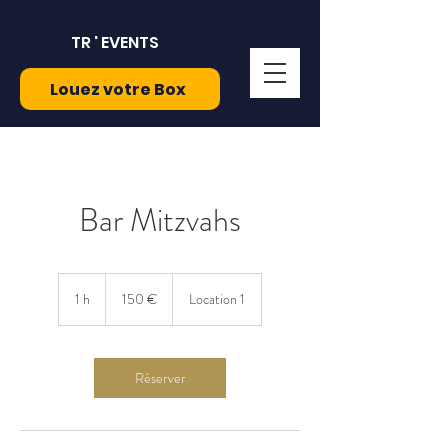
TR ' EVENTS
Louez votre Box
Bar Mitzvahs
150
euros
1 h
1
150 €
Location 1
Réserver