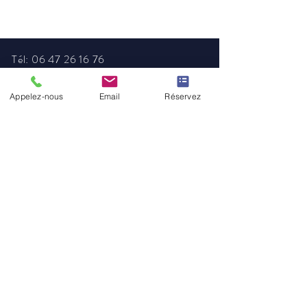
Tél:
06 47 26 16 76
contact@trevents.fr
Appelez-nous
Email
Réservez
7, Rue de Monswiller
67700 Ottersthal
Mentions légales
Politique en matière de cookies
Politique de confidentialité
Conditions d'utilisation
© 2035 par TR'EVENTS
. Design by
Open Five