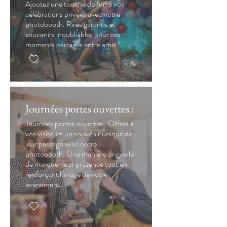
Ajoutez une touche de fun à vos
célébrations privées avec notre
photobooth. Rires garantis et
souvenirs inoubliables pour ces
moments partagés entre amis !
Journées portes ouvertes :
Journées portes ouvertes : Offrez à
vos visiteurs un souvenir unique de
leur passage avec notre
photobooth. Une manière originale
de marquer leur présence tout en
renforçant l'image de votre
événement.