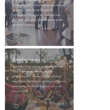
photobooth ! Une manière ludique
et conviviale de renforcer la
cohésion d'équipe et de capturer
des instants de collaboration et de
bonne humeur.
Anniversaires :
Transformez votre anniversaire en
fête mémorable avec notre
photobooth. Rires, fun et photos
déjantées feront de cette journée un
moment inoubliable pour vous et
vos invités.