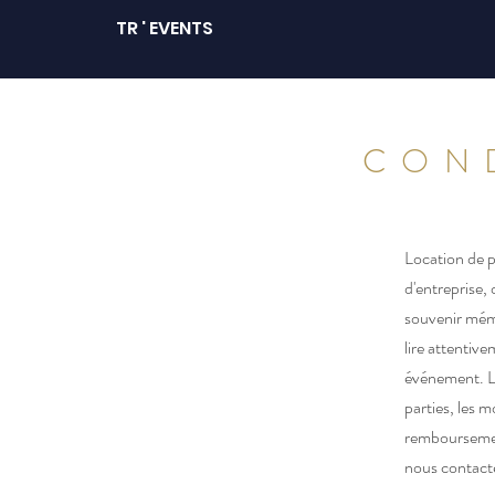
TR ' EVENTS
CON
Location de 
d'entreprise,
souvenir mémo
lire attentiv
événement. Le
parties, les 
remboursement
nous contacte