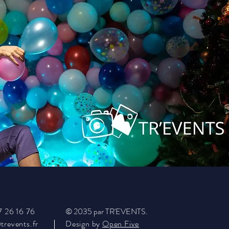
7 26 16 76
© 2035 par TR'EVENTS
.
trevents.fr
Design by
Open Five