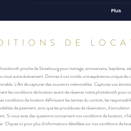
Plus
DITIONS DE LOCA
photobooth proche de Strasbourg pour mariage, anniversaire, baptême, sé
 ou tout autre événement. Donnez à vos invités une expérience unique de 
rable. L'Art de capturer des souvenirs mémorables. Capturez vos émotion
ement les conditions de location avant de réserver notre photobooth pour v
s conditions de location définissent les termes du contrat, les responsabil
modalités de paiement, ainsi que les procédures de réservation, d'annulation 
. Si vous avez des questions concernant nos conditions de location, n'hé
r. Cliquez ici pour plus d'informations détaillées sur nos conditions de loca