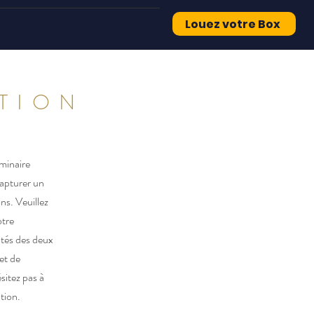
Louez votre Box
TION
minaire
capturer un
s. Veuillez
otre
ités des deux
et de
sitez pas à
tion.