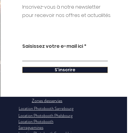
Inscrivez-vous à notre newsletter
pour recevoir nos offres et actualités.
Saisissez votre e-mail ici
S'inscrire
Zones desservies
Location Photobooth Sarrebourg
Location Photobooth Phalsbourg
Location Photobooth
Sarreguemines