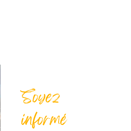
Soyez
informé