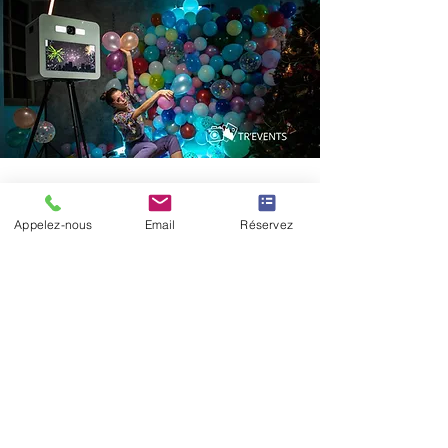
Soyez informé
Appelez-nous
Email
Réservez
Inscrivez-vous à notre newsletter
pour recevoir nos offres et
actualités.
Saisissez votre e-mail ici
S'inscrire