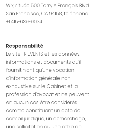
Wix​, située 500 Terry A François Blvd
San Francisco, CA 94158, téléphone :
+1 415-639-9034
.
Responsabilité
Le site TR'EVENTS et les données,
informations et documents qu’il
fournit n’ont qu’une vocation
d’information générale non
exhaustive sur le Cabinet et la
profession d’avocat et ne peuvent
en aucun cas être considérés
comme constituant un acte de
conseil juridique, un démarchage,
une sollicitation ou une offre de