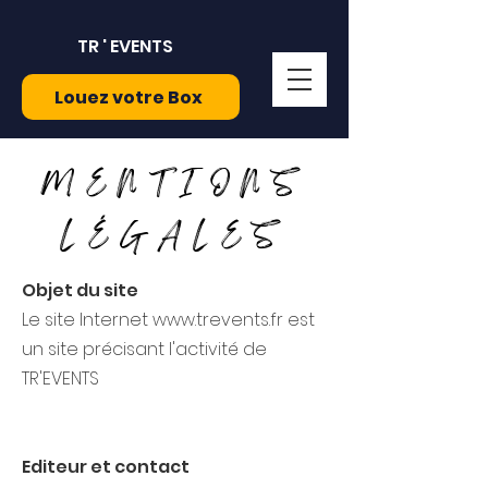
TR ' EVENTS
Louez votre Box
MENTIONS
LÉGALES
Objet du site
Le site Internet
www.trevents.fr
est
un site précisant l'activité de
TR'EVENTS
Editeur et contact​