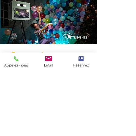
Soyez informé
Appelez-nous
Email
Réservez
Inscrivez-vous à notre newsletter
pour recevoir nos offres et
actualités.
Saisissez votre e-mail ici
S'inscrire