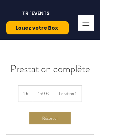
TR ' EVENTS
Louez votre Box
Prestation complète
150
euros
1 h
1
150 €
Location 1
Réserver